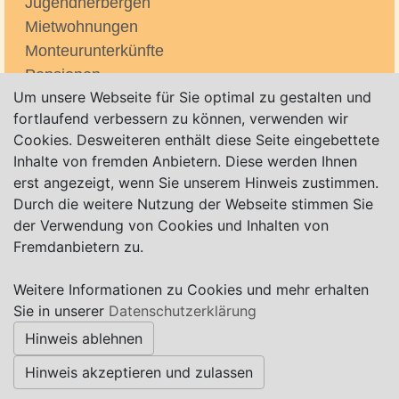
Jugendherbergen
Mietwohnungen
Monteurunterkünfte
Pensionen
Um unsere Webseite für Sie optimal zu gestalten und
Tagungshotels/Seminarhäuser
fortlaufend verbessern zu können, verwenden wir
Teufelsmoor
Cookies. Desweiteren enthält diese Seite eingebettete
WOR-Bergstrasse (Kunst- und Kulturmeile)
Inhalte von fremden Anbietern. Diese werden Ihnen
WOR-Huys-Passage / Passage
erst angezeigt, wenn Sie unserem Hinweis zustimmen.
WOR-Ohlerhaus/Willi Ohler
Durch die weitere Nutzung der Webseite stimmen Sie
Zelten / Zeltplätze
der Verwendung von Cookies und Inhalten von
Fremdanbietern zu.
Weitere Informationen zu Cookies und mehr erhalten
Impressum
|
Datenschutz
|
AGB
Sie in unserer
Datenschutzerklärung
Hinweis ablehnen
© Worpswede24 2015-2026
Hinweis akzeptieren und zulassen