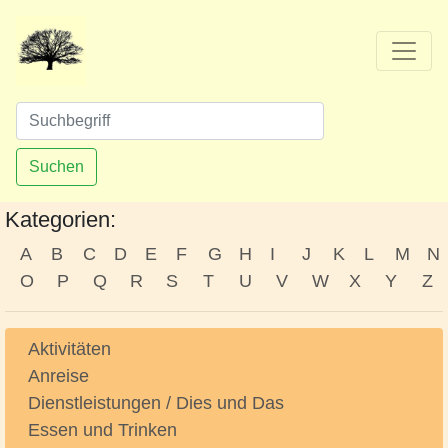
Suchen
Kategorien:
A
B
C
D
E
F
G
H
I
J
K
L
M
N
O
P
Q
R
S
T
U
V
W
X
Y
Z
Aktivitäten
Anreise
Dienstleistungen / Dies und Das
Essen und Trinken