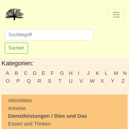
Suchen
Kategorien:
A
B
C
D
E
F
G
H
I
J
K
L
M
N
O
P
Q
R
S
T
U
V
W
X
Y
Z
Aktivitäten
Anreise
Dienstleistungen / Dies und Das
Essen und Trinken