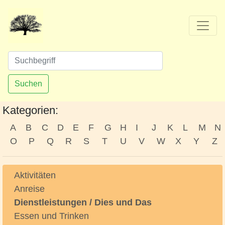
Suchen
Kategorien:
A
B
C
D
E
F
G
H
I
J
K
L
M
N
O
P
Q
R
S
T
U
V
W
X
Y
Z
Aktivitäten
Anreise
Dienstleistungen / Dies und Das
Essen und Trinken