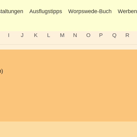
taltungen
Ausflugstipps
Worpswede-Buch
Werbe
I
J
K
L
M
N
O
P
Q
R
n)