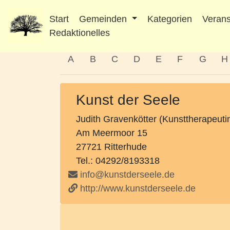
Start
Gemeinden
Kategorien
Verans
Redaktionelles
A
B
C
D
E
F
G
H
Kunst der Seele
Judith Gravenkötter (Kunsttherapeuti
Am Meermoor 15
27721 Ritterhude
Tel.: 04292/8193318
info@kunstderseele.de
http://www.kunstderseele.de