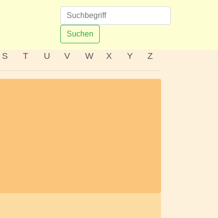
n
Suchen
S
T
U
V
W
X
Y
Z