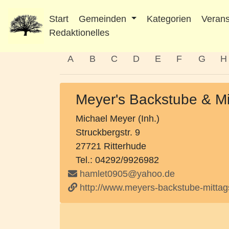
Start
Gemeinden
Kategorien
Verans
Redaktionelles
A
B
C
D
E
F
G
H
Meyer's Backstube & Mi
Michael Meyer (Inh.)
Struckbergstr. 9
27721 Ritterhude
Tel.: 04292/9926982
hamlet0905@yahoo.de
http://www.meyers-backstube-mittags