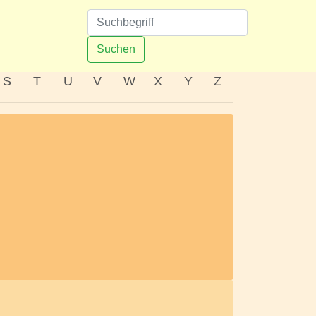
n
Suchen
S
T
U
V
W
X
Y
Z