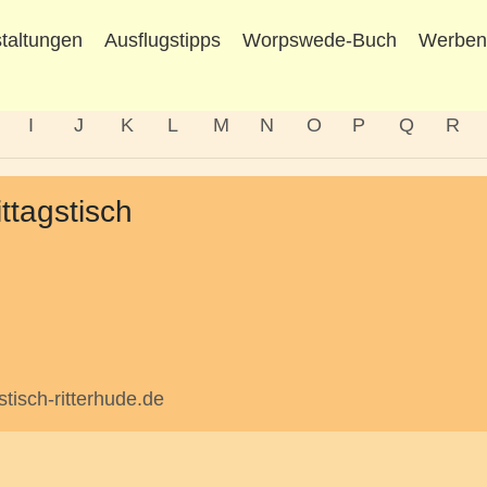
taltungen
Ausflugstipps
Worpswede-Buch
Werbe
I
J
K
L
M
N
O
P
Q
R
ttagstisch
tisch-ritterhude.de