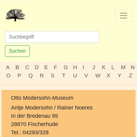
Suchen
A
B
C
D
E
F
G
H
I
J
K
L
M
N
O
P
Q
R
S
T
U
V
W
X
Y
Z
Otto Modersohn-Museum
Antje Modersohn / Rainer Noeres
In der Bredenau 95
28870 Fischerhude
Tel.: 04293/328