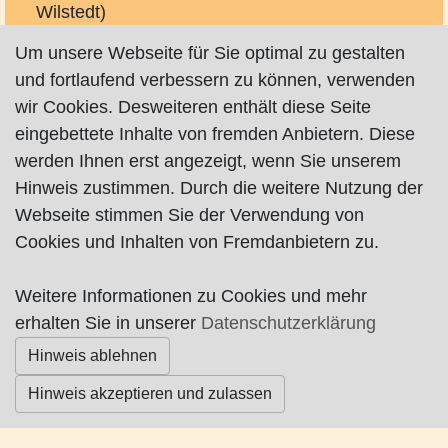
Wilstedt)
Fax: 04283/6999857 (Büro Wilstedt)
Um unsere Webseite für Sie optimal zu gestalten
Mobil: 0172/1707908
und fortlaufend verbessern zu können, verwenden
info (at) rewile.de
wir Cookies. Desweiteren enthält diese Seite
http://www.hydro-dicht.de
eingebettete Inhalte von fremden Anbietern. Diese
http://www.rewile-abdichtungstechnik.de
werden Ihnen erst angezeigt, wenn Sie unserem
Hinweis zustimmen. Durch die weitere Nutzung der
Webseite stimmen Sie der Verwendung von
Cookies und Inhalten von Fremdanbietern zu.
Weitere Informationen zu Cookies und mehr
Impressum
|
Datenschutz
|
AGB
erhalten Sie in unserer
Datenschutzerklärung
Hinweis ablehnen
© Worpswede24 2015-2026
Hinweis akzeptieren und zulassen