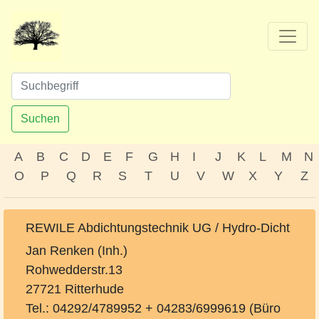
Suchen
A
B
C
D
E
F
G
H
I
J
K
L
M
N
O
P
Q
R
S
T
U
V
W
X
Y
Z
REWILE Abdichtungstechnik UG / Hydro-Dicht
Jan Renken (Inh.)
Rohwedderstr.13
27721 Ritterhude
Tel.: 04292/4789952 + 04283/6999619 (Büro