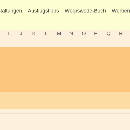
taltungen
Ausflugstipps
Worpswede-Buch
Werbe
I
J
K
L
M
N
O
P
Q
R