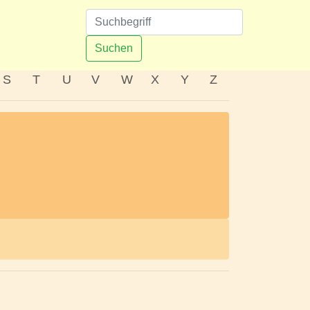
n
Suchen
S
T
U
V
W
X
Y
Z