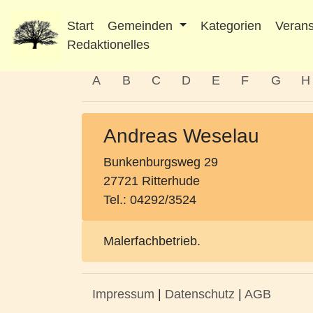
Start
Gemeinden
Kategorien
Verans
Redaktionelles
A
B
C
D
E
F
G
H
Andreas Weselau
Bunkenburgsweg 29
27721 Ritterhude
Tel.: 04292/3524
Malerfachbetrieb.
Impressum
|
Datenschutz
|
AGB