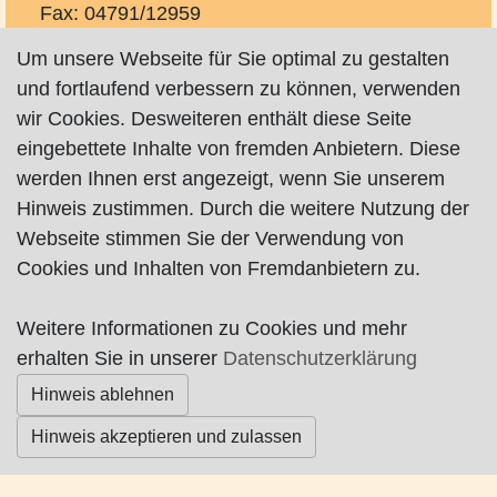
Fax: 04791/12959
kontakt@tischlerei-hilse.de
Um unsere Webseite für Sie optimal zu gestalten
http://www.tischlerei-hilse.de
und fortlaufend verbessern zu können, verwenden
wir Cookies. Desweiteren enthält diese Seite
Fenster, Türen, Treppen, Wintergärten, Rolladen,
eingebettete Inhalte von fremden Anbietern. Diese
Markisen.
werden Ihnen erst angezeigt, wenn Sie unserem
Hinweis zustimmen. Durch die weitere Nutzung der
Webseite stimmen Sie der Verwendung von
Cookies und Inhalten von Fremdanbietern zu.
Impressum
|
Datenschutz
|
AGB
Weitere Informationen zu Cookies und mehr
© Worpswede24 2015-2026
erhalten Sie in unserer
Datenschutzerklärung
Hinweis ablehnen
Hinweis akzeptieren und zulassen