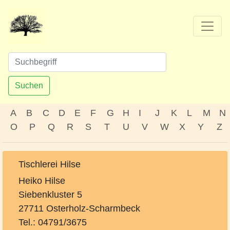
Suchen
A
B
C
D
E
F
G
H
I
J
K
L
M
N
O
P
Q
R
S
T
U
V
W
X
Y
Z
Tischlerei Hilse
Heiko Hilse
Siebenkluster 5
27711 Osterholz-Scharmbeck
Tel.: 04791/3675