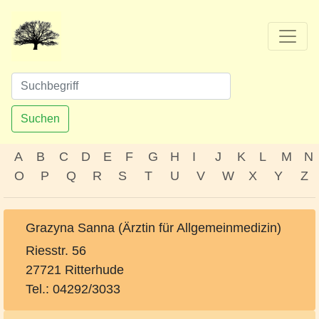
Suchen
A
B
C
D
E
F
G
H
I
J
K
L
M
N
O
P
Q
R
S
T
U
V
W
X
Y
Z
Grazyna Sanna (Ärztin für Allgemeinmedizin)
Riesstr. 56
27721 Ritterhude
Tel.: 04292/3033