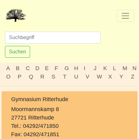
Suchen
A
B
C
D
E
F
G
H
I
J
K
L
M
N
O
P
Q
R
S
T
U
V
W
X
Y
Z
Gymnasium Ritterhude
Moormannskamp 8
27721 Ritterhude
Tel.: 04292/471850
Fax: 04292/471851