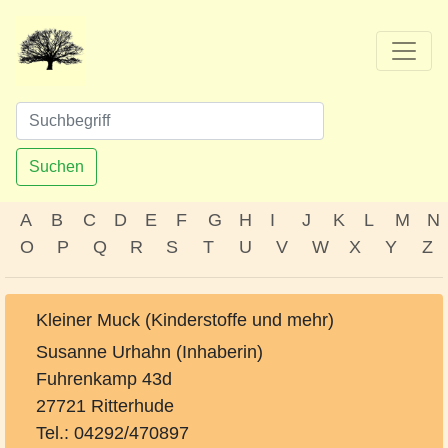
Suchen
A
B
C
D
E
F
G
H
I
J
K
L
M
N
O
P
Q
R
S
T
U
V
W
X
Y
Z
Kleiner Muck (Kinderstoffe und mehr)
Susanne Urhahn (Inhaberin)
Fuhrenkamp 43d
27721 Ritterhude
Tel.: 04292/470897