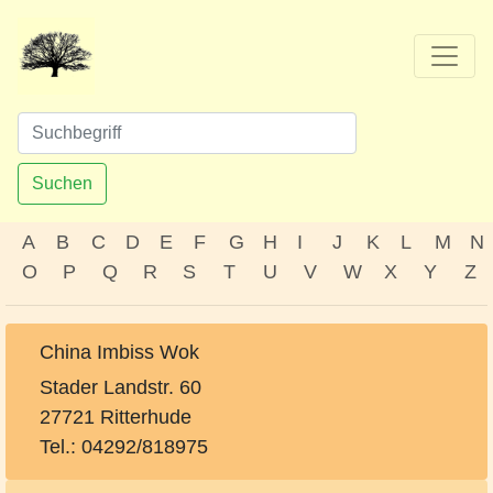
Suchen
A
B
C
D
E
F
G
H
I
J
K
L
M
N
O
P
Q
R
S
T
U
V
W
X
Y
Z
China Imbiss Wok
Stader Landstr. 60
27721 Ritterhude
Tel.: 04292/818975