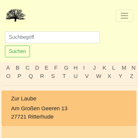
Suchen
A
B
C
D
E
F
G
H
I
J
K
L
M
N
O
P
Q
R
S
T
U
V
W
X
Y
Z
Zur Laube
Am Großen Geeren 13
27721 Ritterhude